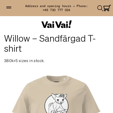
Address and opening hours »
Phone:
+46 730 777 024
Willow – Sandfärgad T-
shirt
380kr
5 sizes in stock.