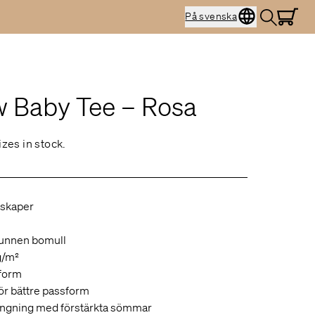
På svenska
w Baby Tee – Rosa
izes in stock.
skaper
punnen bomull
g/m²
form
r bättre passform
ingning med förstärkta sömmar