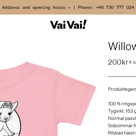
Address and opening hours »
|
Phone:
+46 730 777 024
Willo
200kr
4 s
Produktegen
100 % rings
Tygvikt: 153 
Normal pass
Sidsömmar fö
Ribbad halsr