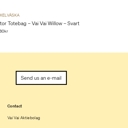
XELVÄSKA
tor Totebag – Vai Vai Willow – Svart
80kr
Send us an e-mail
Contact
Vai Vai Aktiebolag