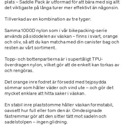
plats – Saddle Pack är utformad för att bära med sig allt
det viktigaste på långa turer mer effektivt än någonsin.
Tillverkad av en kombination av tre tyger:
Samma 1000D nylon som i vår bikepacking-serie
används på sidodelen av väskan – finns i svart, orange
och oliv, så att du kan matcha med din canister bag och
resten av vårt sortiment.
Topp- och bottenpartierna är i supertåligt TPU-
överdragen nylon, vilket gör att de enkelt kan torkas av
och rengöras.
Det orange inre fodret är försedd med tejpsydda
sömmar som håller väder och vind ute – och gör det
mycket enklare att hitta saker i väskan.
En stabil inre plaststomme håller väskan formstabil,
oavsett hur full eller tom den är. Omdesignade
fästremmar gör att den sitter tätt mot sadeln och
sadelstolpen – ingen glidning.