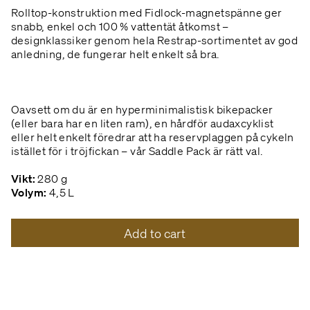
Rolltop-konstruktion med Fidlock-magnetspänne ger
snabb, enkel och 100 % vattentät åtkomst –
designklassiker genom hela Restrap-sortimentet av god
anledning, de fungerar helt enkelt så bra.
Oavsett om du är en hyperminimalistisk bikepacker
(eller bara har en liten ram), en hårdför audaxcyklist
eller helt enkelt föredrar att ha reservplaggen på cykeln
istället för i tröjfickan – vår Saddle Pack är rätt val.
Vikt:
280 g
Volym:
4,5 L
Add to cart