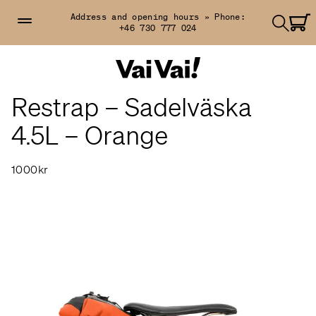
Address and opening hours »
Phone:
+46 730 777 024
Restrap – Sadelväska
4.5L – Orange
1000kr