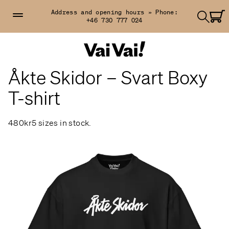
Address and opening hours »
Phone:
+46 730 777 024
Åkte Skidor – Svart Boxy
T-shirt
480kr
5 sizes in stock.