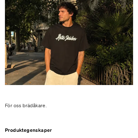
För oss brädåkare.
Produktegenskaper