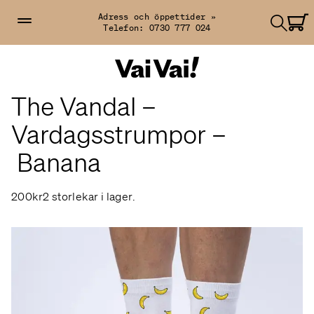
Adress och öppettider »
Telefon:
0730 777 024
The Vandal –
Vardagsstrumpor –
Banana
200kr
2 storlekar i lager.