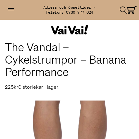
Adress och öppettider »
Telefon:
0730 777 024
The Vandal –
Cykelstrumpor – Banana
Performance
225kr
0 storlekar i lager.