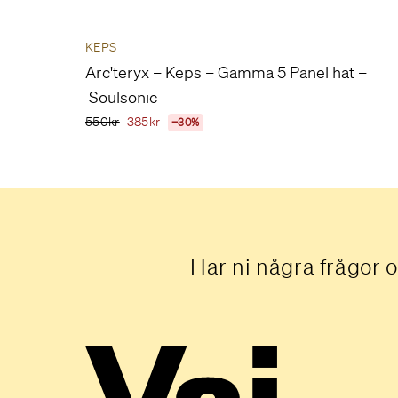
KEPS
Arc'teryx – Keps – Gamma 5 Panel hat –
Soulsonic
550kr
385kr
−30%
Har ni några frågor o