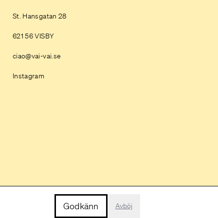
St. Hansgatan 28
621 56 VISBY
ciao@vai-vai.se
Instagram
Godkänn
Avböj