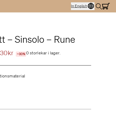
In English
tt – Sinsolo – Rune
30kr
0 storlekar i lager.
−30%
ktionsmaterial