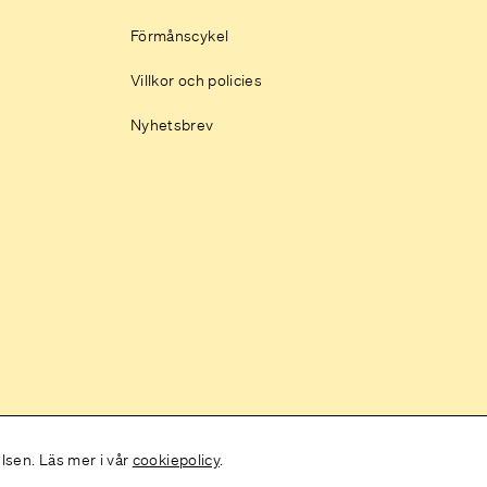
Förmånscykel
Villkor och policies
Nyhetsbrev
elsen. Läs mer i vår
cookiepolicy
.