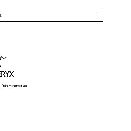
ek
r från varumärket