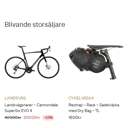
Blivande storsäljare
LANDSVÄG
CYKELVÄSKA
Landsvägsracer – Cannondale
Restrap – Race – Sadelväska
SuperSix EVO 4
med Dry Bag – 7L
40000kr
30000kr
1600kr
−25%