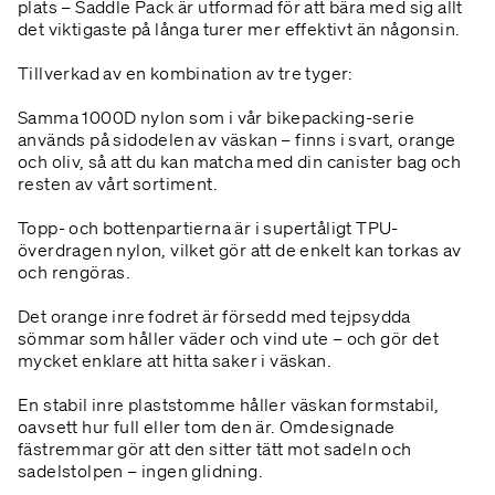
plats – Saddle Pack är utformad för att bära med sig allt
det viktigaste på långa turer mer effektivt än någonsin.
Tillverkad av en kombination av tre tyger:
Samma 1000D nylon som i vår bikepacking-serie
används på sidodelen av väskan – finns i svart, orange
och oliv, så att du kan matcha med din canister bag och
resten av vårt sortiment.
Topp- och bottenpartierna är i supertåligt TPU-
överdragen nylon, vilket gör att de enkelt kan torkas av
och rengöras.
Det orange inre fodret är försedd med tejpsydda
sömmar som håller väder och vind ute – och gör det
mycket enklare att hitta saker i väskan.
En stabil inre plaststomme håller väskan formstabil,
oavsett hur full eller tom den är. Omdesignade
fästremmar gör att den sitter tätt mot sadeln och
sadelstolpen – ingen glidning.