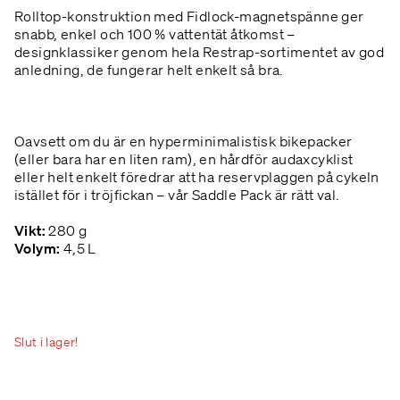
Rolltop-konstruktion med Fidlock-magnetspänne ger
snabb, enkel och 100 % vattentät åtkomst –
designklassiker genom hela Restrap-sortimentet av god
anledning, de fungerar helt enkelt så bra.
Oavsett om du är en hyperminimalistisk bikepacker
(eller bara har en liten ram), en hårdför audaxcyklist
eller helt enkelt föredrar att ha reservplaggen på cykeln
istället för i tröjfickan – vår Saddle Pack är rätt val.
Vikt:
280 g
Volym:
4,5 L
Slut i lager!