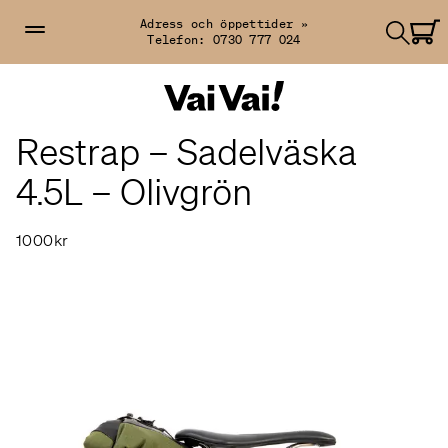
Adress och öppettider »
Telefon:
0730 777 024
Restrap – Sadelväska
4.5L – Olivgrön
1000kr