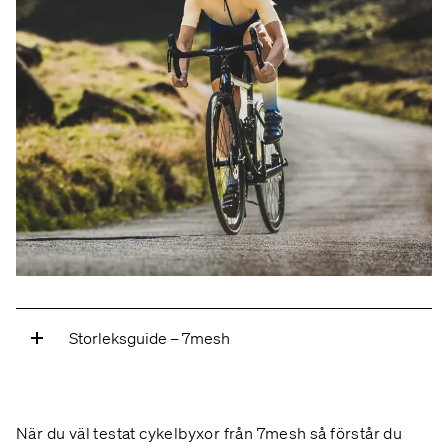
Storleksguide – 7mesh
A — ARMLÄNGD
Mät från mitten av nacken över
axen över armbågen och ned till handledsbenet.
När du väl testat cykelbyxor från 7mesh så förstår du