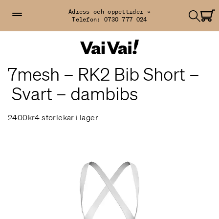
Adress och öppettider »
Telefon:
0730 777 024
7mesh – RK2 Bib Short –
Svart – dambibs
2400kr
4 storlekar i lager.