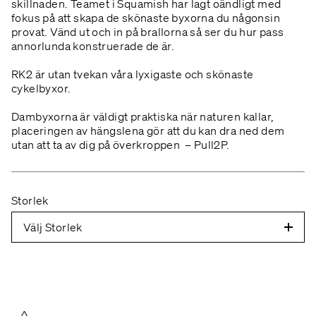
skillnaden. Teamet i Squamish har lagt oändligt med
C — BRÖST
Slappna av i armarna och mät runt
fokus på att skapa de skönaste byxorna du någonsin
bröstets bredaste parti.
provat. Vänd ut och in på brallorna så ser du hur pass
annorlunda konstruerade de är.
W — MIDJA
Mät över ditt smalaste midjeparti.
RK2 är utan tvekan våra lyxigaste och skönaste
H — HÖFT
Ha inte för bylsiga kläder och se till
cykelbyxor.
att fickorna är tomma. Håll fötterna ihop och mät
Dambyxorna är väldigt praktiska när naturen kallar,
där omfånget är störst.
placeringen av hängslena gör att du kan dra ned dem
utan att ta av dig på överkroppen – Pull2P.
T — LÅR
Stå avslappnat och mät där ditt lår är
som störst. Kolla bägge benen.
I — INNERBEN
Mät från toppen av innerlåret ned
Storlek
till fotknölen.
Välj Storlek