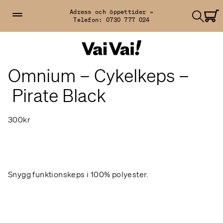
Adress och öppettider »
Telefon:
0730 777 024
Omnium – Cykelkeps –
Pirate Black
300kr
Snygg funktionskeps i 100% polyester.