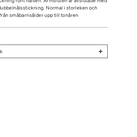
ckning runt halsen. Ärmsluten är avslutade med
dubbelnålsstickning. Normal i storleken och
från småbarnsålder upp till tonåren
ek