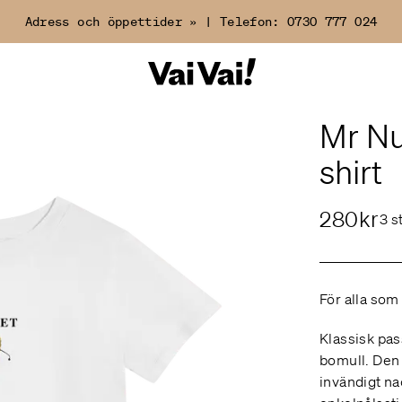
Adress och öppettider »
|
Telefon:
0730 777 024
Mr Nu
shirt
280kr
3 s
För alla som 
Klassisk pas
bomull. Den
invändigt na