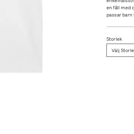
enkelnålssti
en fåll med 
passar barn 
Storlek
Välj Storl