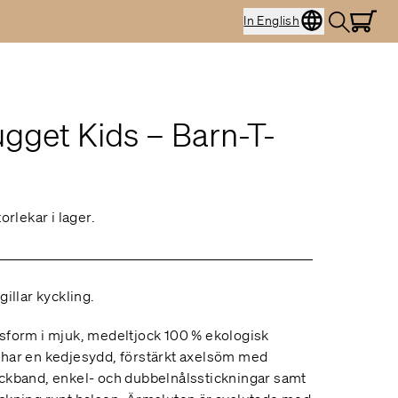
In English
gget Kids – Barn-T-
torlekar i lager.
gillar kyckling.
sform i mjuk, medeltjock 100 % ekologisk
 har en kedjesydd, förstärkt axelsöm med
ckband, enkel- och dubbelnålsstickningar samt