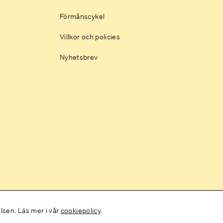
Förmånscykel
Villkor och policies
Nyhetsbrev
elsen. Läs mer i vår
cookiepolicy
.