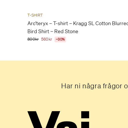
T-SHIRT
Arc'teryx – T-shirt – Kragg SL Cotton Blurre
Bird Shirt – Red Stone
800kr
560kr
−30%
Har ni några frågor o