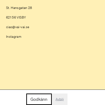
St. Hansgatan 28
621 56 VISBY
ciao@vai-vai.se
Instagram
Godkänn
Avböj