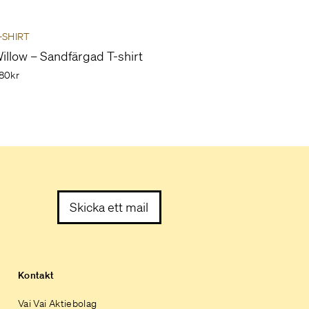
-SHIRT
illow – Sandfärgad T-shirt
80kr
Skicka ett mail
Kontakt
Vai Vai Aktiebolag