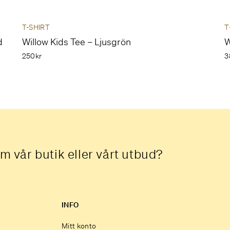
T-SHIRT
T
d
Willow Kids Tee – Ljusgrön
W
250kr
3
m vår butik eller vårt utbud?
INFO
Mitt konto