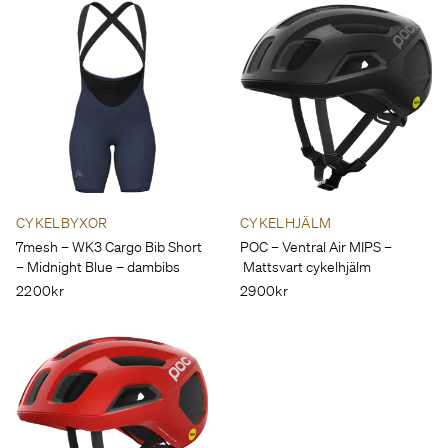
routing, 1-1/8" to 1-1/4" Delta steerer, 55mm offset (44-
54cm), 45mm offset (56-61cm)
Headset
Integrated, 1-1/8" - 1-1/4"
Drivetrain
Rear Derailleur
Shimano 105 7100, 12-speed
CYKELBYXOR
CYKELHJÄLM
Front Derailleur
7mesh – WK3 Cargo Bib Short
POC – Ventral Air MIPS –
Shimano 105 7100, braze-on
– Midnight Blue – dambibs
Mattsvart cykelhjälm
2200kr
2900kr
Shifters
Shimano 105 7100, 12-speed
Chain
Shimano 105 7100, 12-speed
Crank
Shimano 105 7100, 12-speed, 50/34