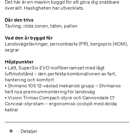
Det här är en maskin byggd för att göra dig snabbare
överallt. Hastigheten har utvecklats.
Där den trivs
Tävling, röda zonen, täten, pallen
Vad den är byggd för
Landsvägstävlingar, personbästa (PR), bergspris (KOM),
segrar
Höjdpunkter
• Lätt, SuperSix EVO-kolfiberramset med lågt
luftmotstånd – den perfekta kombinationen av fart,
hantering och komfort
• Shimano 105 12-växlad mekanisk grupp – Shimanos
helt nya premiummontering för landsväg
• Vision Trimax Compact-styre och Cannondale C1
Conceal-styrstam – ergonomisk cockpit med dolda
kablar
Detaljer