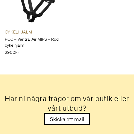
Rear Cogs
Shimano 105 R7100, 11-36, 12-speed
Bottom Bracket
Shimano BB-RS500, BSA
CYKELHJÄLM
POC – Ventral Air MIPS – Röd
Brakes
cykelhjälm
2900kr
Brakes
Shimano 105 7170 hydraulic disc, 160/160 RT70 rotors
Brake Levers
Shimano 105 7100 hydraulic disc
Har ni några frågor om vår butik eller
Wheels
vårt utbud?
Rims
Skicka ett mail
Maddux 3.0, 28h