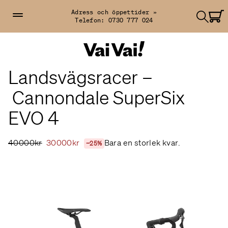
Adress och öppettider »
Telefon:
0730 777 024
Landsvägsracer –
Cannondale SuperSix
EVO 4
40000kr
30000kr
Bara en storlek kvar.
−25%