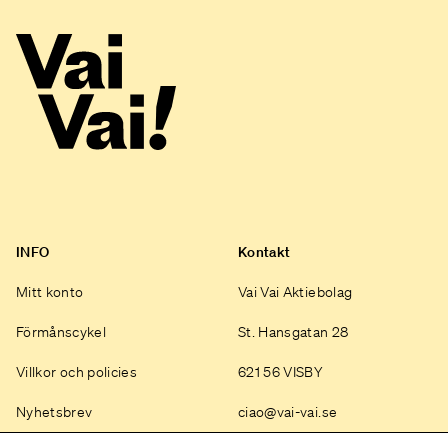
Spokes
Stainless Steel, 14g
Tire Size
25
Wheel Size
700
Hubs
(F) Formula CL-712, 12x100mm centerlock / (R) Formula
RXC-400, 12x142mm centerlock
INFO
Kontakt
Tires
Vittoria Zaffiro Pro Slick, 700x25c
Mitt konto
Vai Vai Aktiebolag
Components
Förmånscykel
St. Hansgatan 28
Villkor och policies
621 56 VISBY
Handlebar
Vision Trimax Compact
Nyhetsbrev
ciao@vai-vai.se
Stem