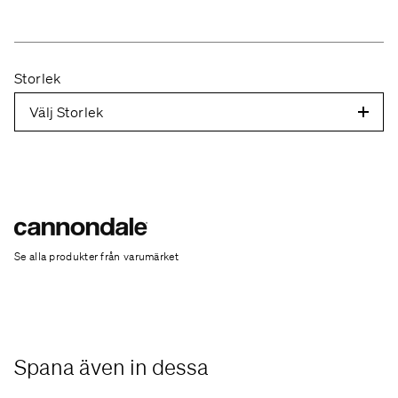
Platform
SuperSix EVO
Storlek
Model Name
SuperSix EVO 4
Välj Storlek
Model Code
C11602U
Frameset
Frame
SuperSix EVO Carbon, integrated cable routing w/
Se alla produkter från varumärket
Switchplate, 12x142 Syntace thru-axle, BSA 68mm
threaded BB, flat mount disc, integrated seat binder,
SmartSense compatible
Fork
Spana även in dessa
SuperSix EVO Carbon, integrated crown race,
12x100mm Syntace thru-axle, flat mount disc, internal