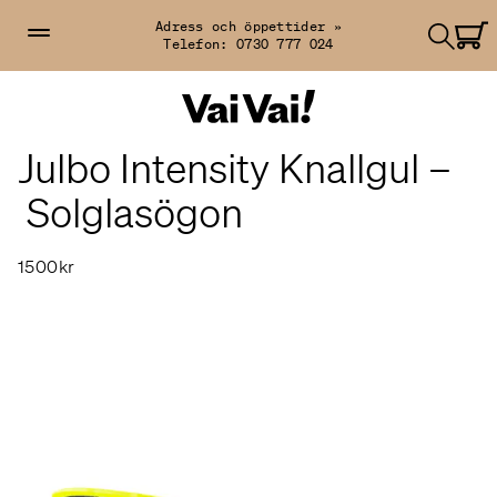
Adress och öppettider »
Telefon:
0730 777 024
Julbo Intensity Knallgul –
Solglasögon
1500kr