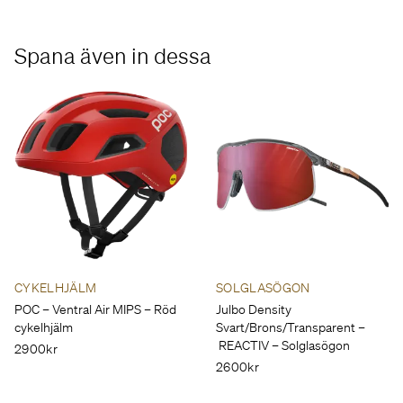
Spana även in dessa
CYKELHJÄLM
SOLGLASÖGON
POC – Ventral Air MIPS – Röd
Julbo Density
cykelhjälm
Svart/Brons/Transparent –
REACTIV – Solglasögon
2900kr
2600kr