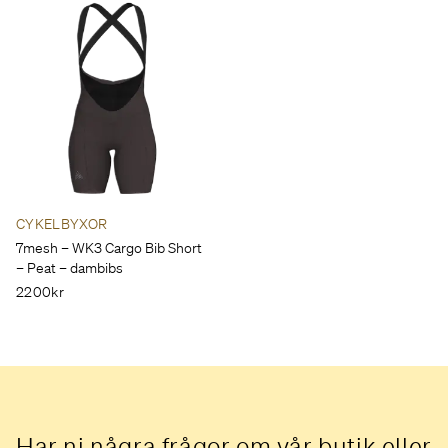
CYKELBYXOR
7mesh – WK3 Cargo Bib Short
– Peat – dambibs
2200kr
Har ni några frågor om vår butik eller