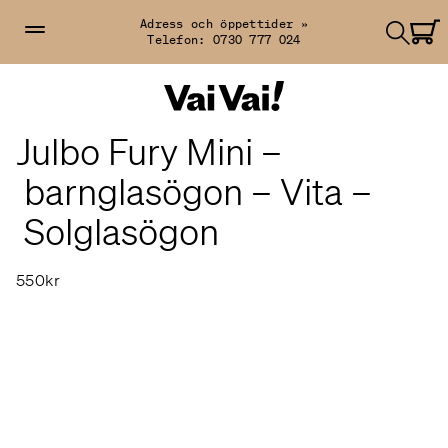
Adress och öppettider »
Telefon:
0730 777 024
Julbo Fury Mini –
barnglasögon – Vita –
Solglasögon
550kr