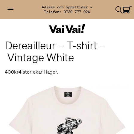
Adress och öppettider »
Telefon:
0730 777 024
Dereailleur – T-shirt –
Vintage White
400kr
4 storlekar i lager.