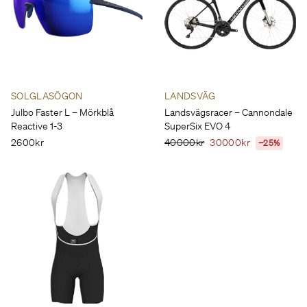
SOLGLASÖGON
LANDSVÄG
Julbo Faster L – Mörkblå
Landsvägsracer – Cannondale
Reactive 1-3
SuperSix EVO 4
2600kr
40000kr
30000kr
−25%