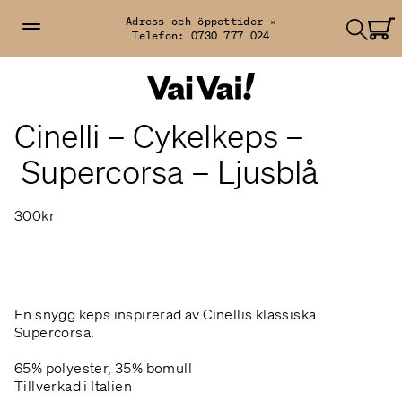
Adress och öppettider »
Telefon:
0730 777 024
Cinelli – Cykelkeps –
Supercorsa – Ljusblå
300kr
En snygg keps inspirerad av Cinellis klassiska
Supercorsa.
65% polyester, 35% bomull
Tillverkad i Italien