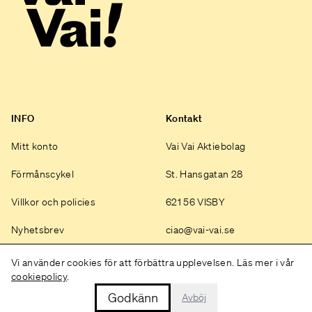
INFO
Kontakt
Mitt konto
Vai Vai Aktiebolag
Förmånscykel
St. Hansgatan 28
Villkor och policies
621 56 VISBY
Nyhetsbrev
ciao@vai-vai.se
Instagram
Vi använder cookies för att förbättra upplevelsen. Läs mer i vår
cookiepolicy
.
Godkänn
Avböj