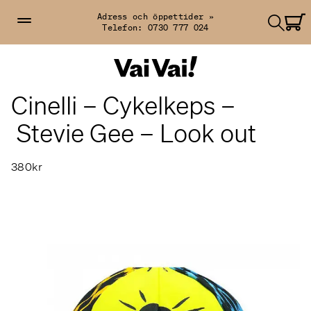
Adress och öppettider »
Telefon:
0730 777 024
Cinelli – Cykelkeps –
Stevie Gee – Look out
380kr