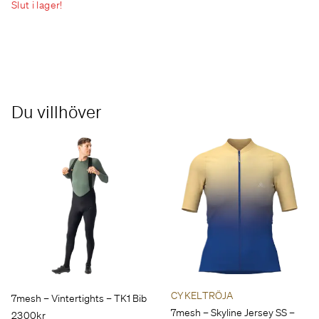
Slut i lager!
Du villhöver
CYKELTRÖJA
7mesh – Vintertights – TK1 Bib
7mesh – Skyline Jersey SS –
2300kr