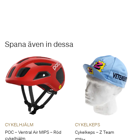
Spana även in dessa
CYKELHJÄLM
CYKELKEPS
POC – Ventral Air MIPS – Röd
Cykelkeps – Z Team
cykelhjälm
175kr