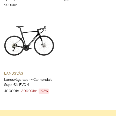
2900kr
LANDSVÄG
Landsvägsracer – Cannondale
SuperSix EVO 4
40000kr
30000kr
−25%