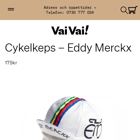
Adress och öppettider »
Telefon:
0730 777 024
Cykelkeps – Eddy Merckx
175kr