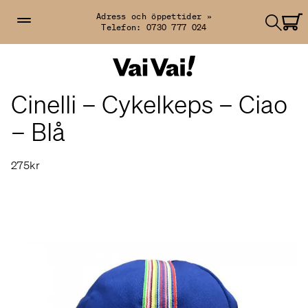
Adress och öppettider »
Telefon:
0730 777 024
Cinelli – Cykelkeps – Ciao
– Blå
275kr