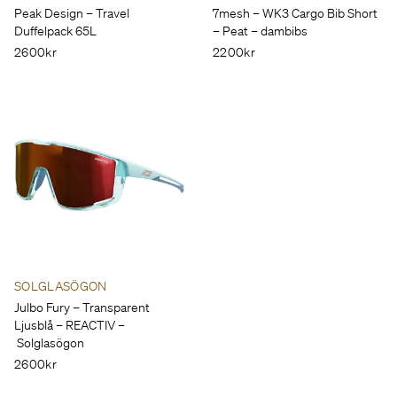
Peak Design – Travel
7mesh – WK3 Cargo Bib Short
Duffelpack 65L
– Peat – dambibs
2600kr
2200kr
SOLGLASÖGON
Julbo Fury – Transparent
Ljusblå – REACTIV –
Solglasögon
2600kr