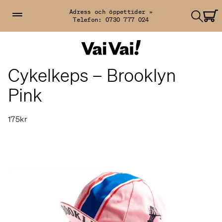
Adress och öppettider »
Telefon:
0730 777 024
Cykelkeps – Brooklyn
Pink
175kr