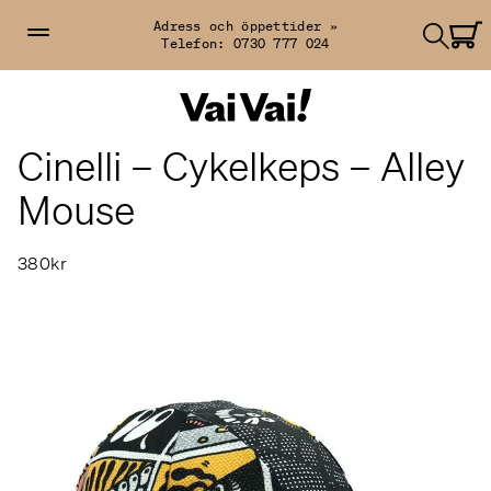
Adress och öppettider »
Telefon:
0730 777 024
Cinelli – Cykelkeps – Alley
Mouse
380kr