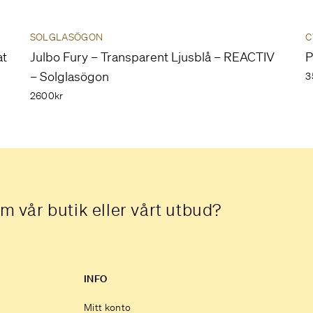
SOLGLASÖGON
C
at
Julbo Fury – Transparent Ljusblå – REACTIV
P
– Solglasögon
3
2600kr
m vår butik eller vårt utbud?
INFO
Mitt konto