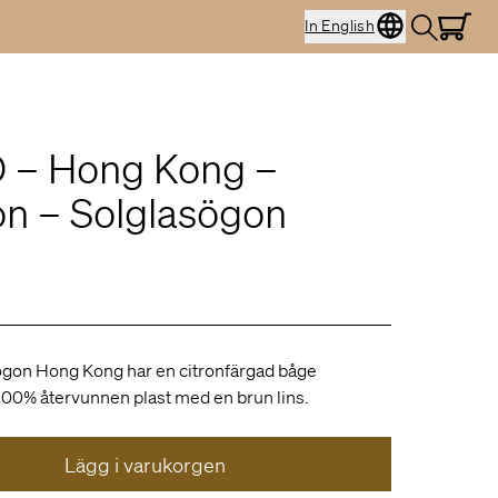
In English
 – Hong Kong –
n – Solglasögon
ögon Hong Kong har en citronfärgad båge
 100% återvunnen plast med en brun lins.
Lägg i varukorgen