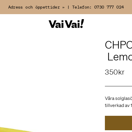
Adress och öppettider »
|
Telefon:
0730 777 024
CHPO
Lemo
350kr
Våra solglas
tillverkad av