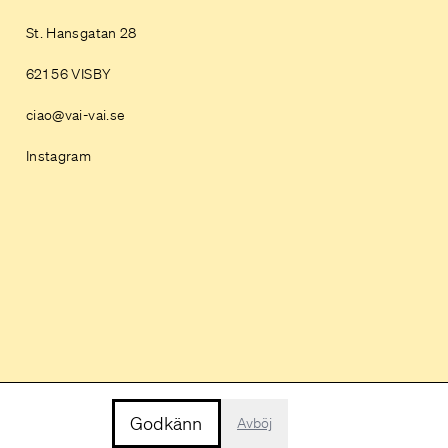
St. Hansgatan 28
621 56 VISBY
ciao@vai-vai.se
Instagram
Godkänn
Avböj