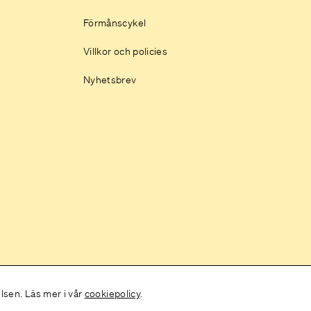
Förmånscykel
Villkor och policies
Nyhetsbrev
elsen. Läs mer i vår
cookiepolicy
.