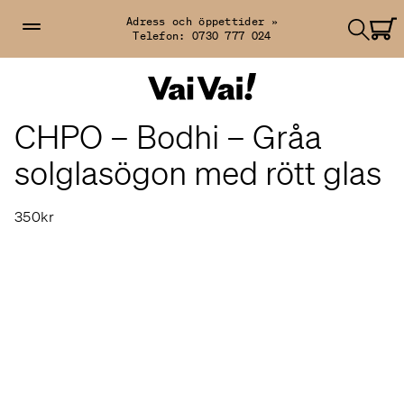
Adress och öppettider »
Telefon:
0730 777 024
CHPO – Bodhi – Gråa
solglasögon med rött glas
350kr