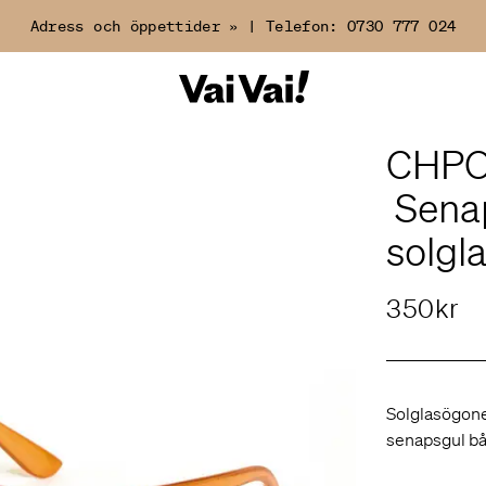
Adress och öppettider »
|
Telefon:
0730 777 024
CHPO
Sena
solgl
350kr
Solglasögone
senapsgul bå