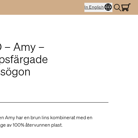
In English
 – Amy –
psfärgade
asögon
n Amy har en brun lins kombinerat med en
ge av 100% återvunnen plast.