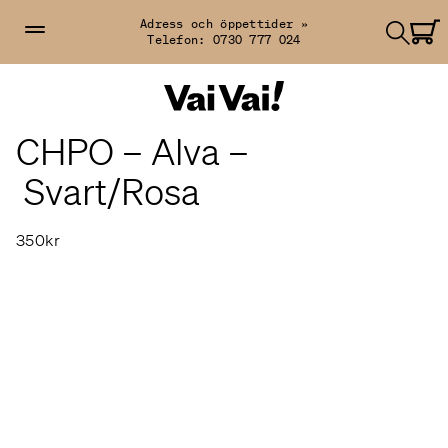
Adress och öppettider »
Telefon:
0730 777 024
CHPO – Alva –
Svart/Rosa
350kr