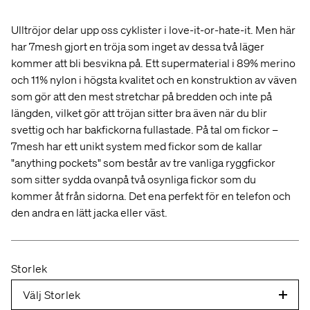
axen över armbågen och ned till handledsbenet.
Ulltröjor delar upp oss cyklister i love-it-or-hate-it. Men här
C — BRÖST
Slappna av i armarna och mät runt
har 7mesh gjort en tröja som inget av dessa två läger
bröstets bredaste parti.
kommer att bli besvikna på. Ett supermaterial i 89% merino
och 11% nylon i högsta kvalitet och en konstruktion av väven
W — MIDJA
Mät över ditt smalaste midjeparti.
som gör att den mest stretchar på bredden och inte på
längden, vilket gör att tröjan sitter bra även när du blir
H — HÖFT
Ha inte för bylsiga kläder och se till
svettig och har bakfickorna fullastade. På tal om fickor –
att fickorna är tomma. Håll fötterna ihop och mät
7mesh har ett unikt system med fickor som de kallar
där omfånget är störst.
"anything pockets" som består av tre vanliga ryggfickor
som sitter sydda ovanpå två osynliga fickor som du
T — LÅR
Stå avslappnat och mät där ditt lår är
kommer åt från sidorna. Det ena perfekt för en telefon och
som störst. Kolla bägge benen.
den andra en lätt jacka eller väst.
I — INNERBEN
Mät från toppen av innerlåret ned
till fotknölen.
Storlek
Välj Storlek