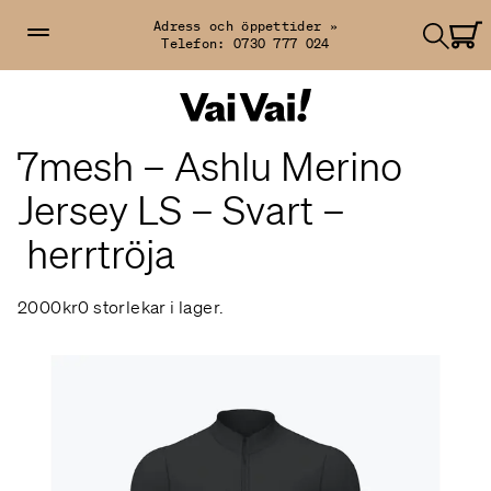
Adress och öppettider »
Telefon:
0730 777 024
7mesh – Ashlu Merino
Jersey LS – Svart –
herrtröja
2000kr
0 storlekar i lager.