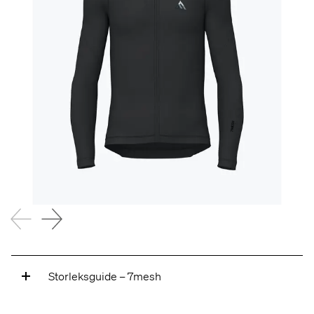
Storleksguide – 7mesh
A — ARMLÄNGD
Mät från mitten av nacken över