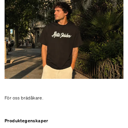
För oss brädåkare.
Produktegenskaper